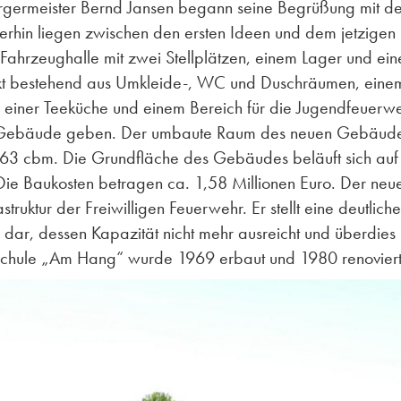
rgermeister Bernd Jansen begann seine Begrüßung mit d
erhin liegen zwischen den ersten Ideen und dem jetzigen
 Fahrzeughalle mit zwei Stellplätzen, einem Lager und ein
rakt bestehend aus Umkleide-, WC und Duschräumen, eine
einer Teeküche und einem Bereich für die Jugendfeuerwe
em Gebäude geben. Der umbaute Raum des neuen Gebäude
2263 cbm. Die Grundfläche des Gebäudes beläuft sich auf
ie Baukosten betragen ca. 1,58 Millionen Euro. Der neu
astruktur der Freiwilligen Feuerwehr. Er stellt eine deutlich
dar, dessen Kapazität nicht mehr ausreicht und überdies
ndschule „Am Hang“ wurde 1969 erbaut und 1980 renoviert