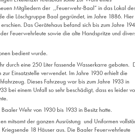
euen Mitgliedern der ,,Feuerwehr-Baal“ in das Lokal de
e die Löschgruppe Baal gegründet, im Jahre 1886. Hier
att erschien. Das Gerätehaus befand sich bis zum Jahre 19
 der Feuerwehrleute sowie die alte Handspritze und diver
onen bedient wurde.
hr durch eine 250 Liter fassende Wasserkarre geboten. 
zur Einsatzstelle verwendet. Im Jahre 1930 erhielt die
chfahrzeug. Dieses Fahrzeug war bis zum Jahre 1933 in
33 bei einem Unfall so sehr beschädigt, dass es leider v
nte.
 Baaler Wehr von 1930 bis 1933 in Besitz hatte.
gen mitsamt der ganzen Ausrüstung und Uniformen vollstä
ch Kriegsende 18 Häuser aus. Die Baaler Feuerwehrleute