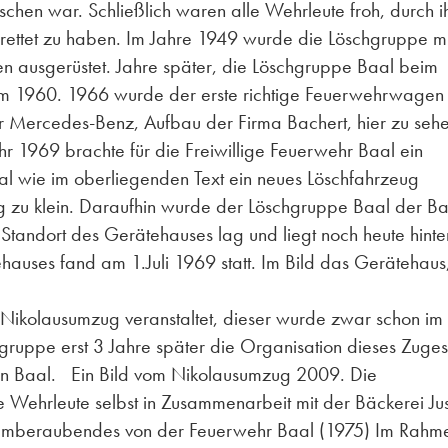
schen war. Schließlich waren alle Wehrleute froh, durch i
rettet zu haben. Im Jahre 1949 wurde die Löschgruppe mi
en ausgerüstet. Jahre später, die Löschgruppe Baal beim
 um 1960. 1966 wurde der erste richtige Feuerwehrwagen 
er Mercedes-Benz, Aufbau der Firma Bachert, hier zu seh
 1969 brachte für die Freiwillige Feuerwehr Baal ein
al wie im oberliegenden Text ein neues Löschfahrzeug
g zu klein. Daraufhin wurde der Löschgruppe Baal der B
tandort des Gerätehauses lag und liegt noch heute hinte
auses fand am 1.Juli 1969 statt. Im Bild das Gerätehaus
Nikolausumzug veranstaltet, dieser wurde zwar schon im
ruppe erst 3 Jahre später die Organisation dieses Zuges
ng in Baal. Ein Bild vom Nikolausumzug 2009. Die
Wehrleute selbst in Zusammenarbeit mit der Bäckerei Ju
beraubendes von der Feuerwehr Baal (1975) Im Rahm