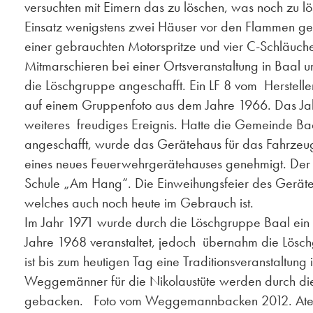
versuchten mit Eimern das zu löschen, was noch zu lö
Einsatz wenigstens zwei Häuser vor den Flammen ge
einer gebrauchten Motorspritze und vier C-Schläuch
Mitmarschieren bei einer Ortsveranstaltung in Baal
die Löschgruppe angeschafft. Ein LF 8 vom Herstell
auf einem Gruppenfoto aus dem Jahre 1966. Das Jahr
weiteres freudiges Ereignis. Hatte die Gemeinde Ba
angeschafft, wurde das Gerätehaus für das Fahrzeu
eines neues Feuerwehrgerätehauses genehmigt. Der S
Schule „Am Hang“. Die Einweihungsfeier des Geräteh
welches auch noch heute im Gebrauch ist.
Im Jahr 1971 wurde durch die Löschgruppe Baal ein 
Jahre 1968 veranstaltet, jedoch übernahm die Löschg
ist bis zum heutigen Tag eine Traditionsveranstaltu
Weggemänner für die Nikolaustüte werden durch die 
gebacken. Foto vom Weggemannbacken 2012. Atem