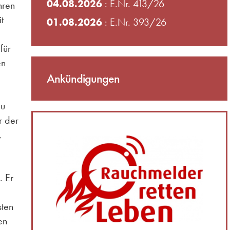
04.08.2026
: E.Nr. 413/26
hren
t
01.08.2026
: E.Nr. 393/26
für
en
Ankündigungen
au
r der
,
. Er
sten
en