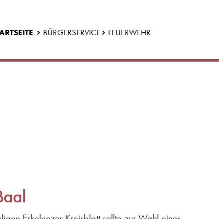
ARTSEITE
BÜRGERSERVICE
FEUERWEHR
Baal
en Erkelenzer Kreisblatt sollte zur Wahl eines