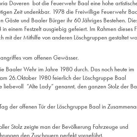
ria Doveren bot die Feuerwehr Baal eine hohe artistisch
utigen Zeit undenkbar. 1978 die Freiwillige Feuerwehr Ba
nen Gäste und Baaler Bürger ihr 60 Jähriges Bestehen. Die
n einem Festzelt ausgiebig gefeiert. Im Rahmen dieses F
auch mit der Mithilfe von anderen Löschgruppen gestaltet w
angriffes vom offenen Gewässer.
die Baaler Wehr im Jahre 1980 durch. Das noch heute im
am 26.Oktober 1980 feierlich der Löschgruppe Baal
e liebevoll “Alte Lady“ genannt, den ganzen Stolz der Ba
Tag der offenen Tür der Löschgruppe Baal in Zusammenar
Voller Stolz zeigte man der Bevölkerung Fahrzeuge und
hrungen den Zuschauern perfekt vorgeführt.