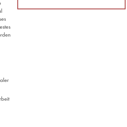
e
al
ses
estes
orden
aler
beit